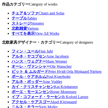
作品カテゴリー
Category of works
チェア＆ソファ
Chairs and Sofas
テーブル
Tables
ストレージ
Storages
北欧雑貨
Various
すべてを表示
View All Works
北欧家具デザイナー・カテゴリー
Category of designers
フィン・ユール
Finn Juhl
アルネ・ヤコブセン
Arne Jacobsen
ハンス・ウェグナー
Hans Wegner
オーレ・ヴァンシャー
Ole Wanscher
ビット ＆ ムルガード
Peter Hvidt Orla Molgaard Nielsen
ポール・ケアホルム
Poul Kjaerholm
アルネ・ボッダー
Arne Vodder
カイ・クリスチャンセン
Kai Kristiansen
ボーエ・モーエンセン
Borge Mogensen
イブ・コフォード・ラーセン
Ib Koford Larsen
アクセル・ケアスゴー
Aksel Kjersgaard
ニルス・モラー
Niels Moller