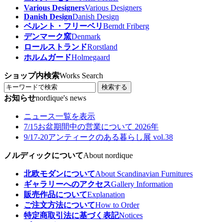
Various Designers
Various Designers
Danish Design
Danish Design
ベルント・フリーベリ
Berndt Friberg
デンマーク窯
Denmark
ロールストランド
Rorstland
ホルムガード
Holmegaard
ショップ内検索
Works Search
検索する
お知らせ
nordique's news
ニュース一覧を表示
7/15
お盆期間中の営業について 2026年
9/17-20
アンティークのある暮らし展 vol.38
ノルディックについて
About nordique
北欧モダンについて
About Scandinavian Furnitures
ギャラリーへのアクセス
Gallery Information
販売作品について
Explanation
ご注文方法について
How to Order
特定商取引法に基づく表記
Notices