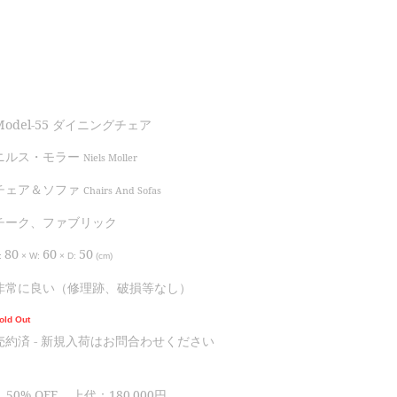
Model-55 ダイニングチェア
ニルス・モラー
Niels Moller
チェア＆ソファ
Chairs And Sofas
チーク、ファブリック
80
60
50
:
×
W:
×
D:
(cm)
非常に良い（修理跡、破損等なし）
old Out
売約済 - 新規入荷はお問合わせください
50% OFF 上代：180,000円