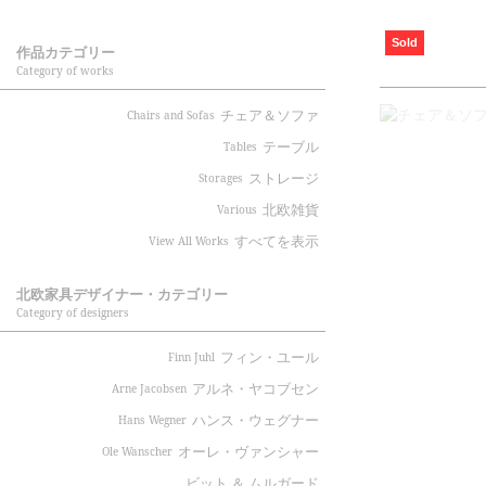
Sold
作品カテゴリー
Category of works
チェア＆ソファ
Chairs and Sofas
テーブル
Tables
ストレージ
Storages
北欧雑貨
Various
すべてを表示
View All Works
北欧家具デザイナー・カテゴリー
Category of designers
フィン・ユール
Finn Juhl
アルネ・ヤコブセン
Arne Jacobsen
ハンス・ウェグナー
Hans Wegner
オーレ・ヴァンシャー
Ole Wanscher
ビット ＆ ムルガード