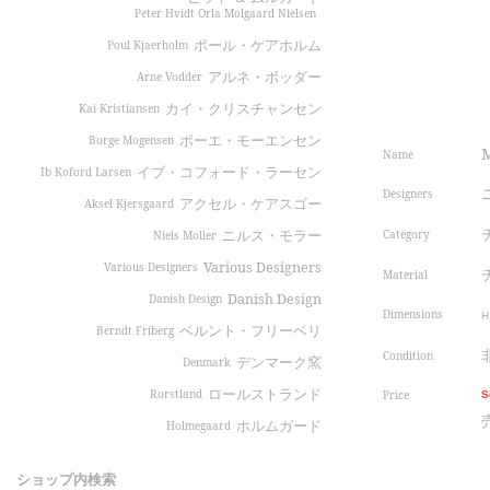
Peter Hvidt Orla Molgaard Nielsen
ポール・ケアホルム
Poul Kjaerholm
アルネ・ボッダー
Arne Vodder
カイ・クリスチャンセン
Kai Kristiansen
ボーエ・モーエンセン
Borge Mogensen
Name
イブ・コフォード・ラーセン
Ib Koford Larsen
Designers
アクセル・ケアスゴー
Aksel Kjersgaard
Category
ニルス・モラー
Niels Moller
Various Designers
Various Designers
Material
Danish Design
Danish Design
Dimensions
H
ベルント・フリーベリ
Berndt Friberg
Condition
デンマーク窯
Denmark
ロールストランド
Rorstland
Price
S
ホルムガード
Holmegaard
ショップ内検索