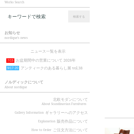
Works Search
検索する
お知らせ
nordique's news
ニュース一覧を表示
お盆期間中の営業について 2026年
7/15
アンティークのある暮らし展 vol.38
9/17-20
ノルディックについて
About nordique
北欧モダンについて
About Scandinavian Furnitures
ギャラリーへのアクセス
Gallery Information
販売作品について
Explanation
ご注文方法について
How to Order