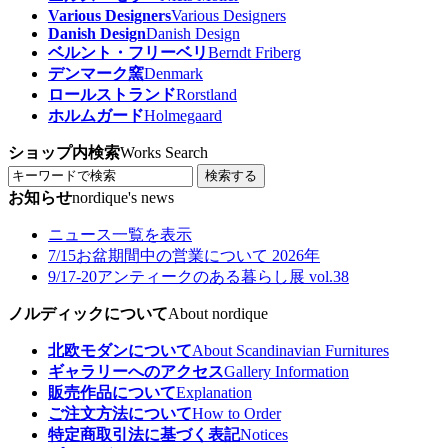
Various Designers
Various Designers
Danish Design
Danish Design
ベルント・フリーベリ
Berndt Friberg
デンマーク窯
Denmark
ロールストランド
Rorstland
ホルムガード
Holmegaard
ショップ内検索
Works Search
検索する
お知らせ
nordique's news
ニュース一覧を表示
7/15
お盆期間中の営業について 2026年
9/17-20
アンティークのある暮らし展 vol.38
ノルディックについて
About nordique
北欧モダンについて
About Scandinavian Furnitures
ギャラリーへのアクセス
Gallery Information
販売作品について
Explanation
ご注文方法について
How to Order
特定商取引法に基づく表記
Notices