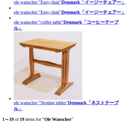
ole wanscher "Easy chair"
Denmark「イージーチェアー」
ole wanscher "Easy chair"
Denmark「イージーチェアー」
ole wanscher "coffee table"
Denmark「コーヒーテーブ
ル」
ole wanscher "Nesting tables"
Denmark「ネストテーブ
ル」
1～
19
of
19
items for "
Ole Wanscher
"