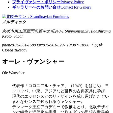
プライヴァシー・ポリシー
Privacy Policy
ギャラリーへのお問い合せ
Contact for Gallery
ノルディック
京都市東山区新門前通中之町240-1
Shinmonzen.St Higashiyama
Kyoto, Japan
phone:075-561-1580
fax:075-561-5297
10:30〜18:00 ＊火休
Closed Tuesday
オーレ・ヴァンシャー
Ole Wanscher
代表作「コロニアル・チェア」（1949）をはじめ、ヨ
ッロッパ、中東、アジアなど世界の古典家具に学び、
現代のエッセンスとのリデザインを成し遂げたたぐい
まれなセンスで知られるヴァンシャー。
デンマーク王立アカデミーで教鞭をとり、北欧デザイ
ンの継承と近代化を指導、北欧モダンの思想を世界的