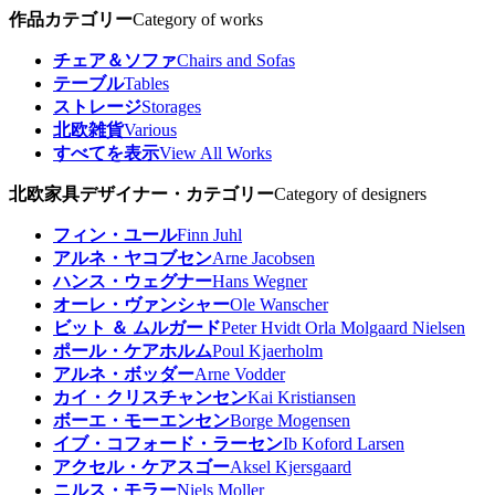
作品カテゴリー
Category of works
チェア＆ソファ
Chairs and Sofas
テーブル
Tables
ストレージ
Storages
北欧雑貨
Various
すべてを表示
View All Works
北欧家具デザイナー・カテゴリー
Category of designers
フィン・ユール
Finn Juhl
アルネ・ヤコブセン
Arne Jacobsen
ハンス・ウェグナー
Hans Wegner
オーレ・ヴァンシャー
Ole Wanscher
ビット ＆ ムルガード
Peter Hvidt Orla Molgaard Nielsen
ポール・ケアホルム
Poul Kjaerholm
アルネ・ボッダー
Arne Vodder
カイ・クリスチャンセン
Kai Kristiansen
ボーエ・モーエンセン
Borge Mogensen
イブ・コフォード・ラーセン
Ib Koford Larsen
アクセル・ケアスゴー
Aksel Kjersgaard
ニルス・モラー
Niels Moller