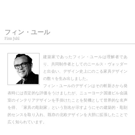
フィン・ユール
Finn Juhl
建築家であったフィン・ユールは理解者であ
り、共同制作者としてのニールス・ヴォッダー
と出会い、デザイン史上にのこる家具デザイン
の数々を生み出しました。
フィン・ユールのデザインはその斬新さから発
表時には否定的な評価をうけましたが、ニューヨーク国連ビル会議
室のインテリアデザインを手掛けたことを契機として世界的な名声
を得、「家具の彫刻家」という別名が示すようにその建築的・彫刻
的センスを取り入れ、既存の北欧デザインを大胆に拡張したことで
広く知られています。