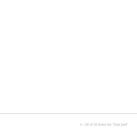
1～
30
of
30
items for "
Finn Juhl
"