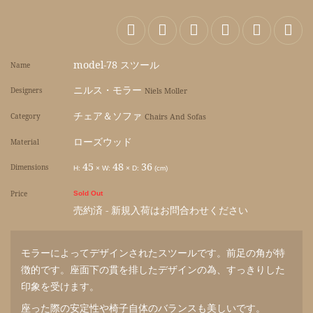
model-78 スツール
Name
ニルス・モラー
Designers
Niels Moller
チェア＆ソファ
Category
Chairs And Sofas
ローズウッド
Material
45
48
36
Dimensions
H:
×
W:
×
D:
(cm)
Price
Sold Out
売約済 - 新規入荷はお問合わせください
モラーによってデザインされたスツールです。前足の角が特
徴的です。座面下の貫を排したデザインの為、すっきりした
印象を受けます。
座った際の安定性や椅子自体のバランスも美しいです。