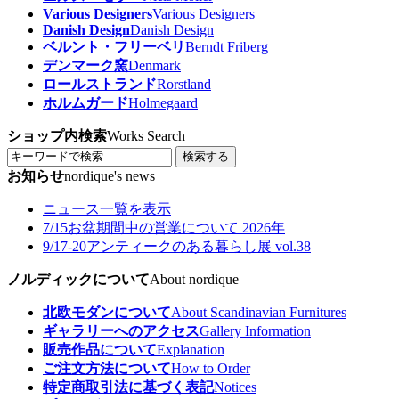
Various Designers
Various Designers
Danish Design
Danish Design
ベルント・フリーベリ
Berndt Friberg
デンマーク窯
Denmark
ロールストランド
Rorstland
ホルムガード
Holmegaard
ショップ内検索
Works Search
検索する
お知らせ
nordique's news
ニュース一覧を表示
7/15
お盆期間中の営業について 2026年
9/17-20
アンティークのある暮らし展 vol.38
ノルディックについて
About nordique
北欧モダンについて
About Scandinavian Furnitures
ギャラリーへのアクセス
Gallery Information
販売作品について
Explanation
ご注文方法について
How to Order
特定商取引法に基づく表記
Notices