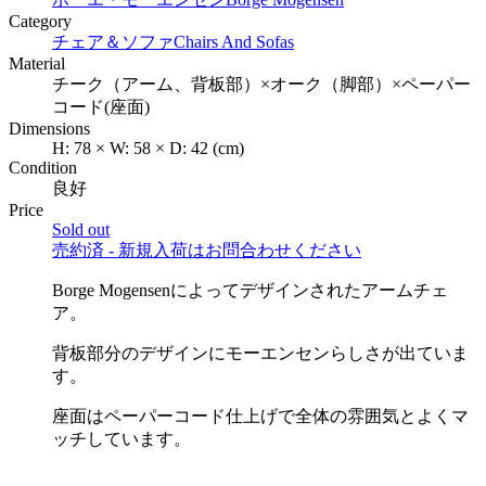
Category
チェア＆ソファ
Chairs And Sofas
Material
チーク（アーム、背板部）×オーク（脚部）×ペーパー
コード(座面)
Dimensions
H:
78
×
W:
58
×
D:
42
(cm)
Condition
良好
Price
Sold out
売約済 - 新規入荷はお問合わせください
Borge Mogensenによってデザインされたアームチェ
ア。
背板部分のデザインにモーエンセンらしさが出ていま
す。
座面はペーパーコード仕上げで全体の雰囲気とよくマ
ッチしています。