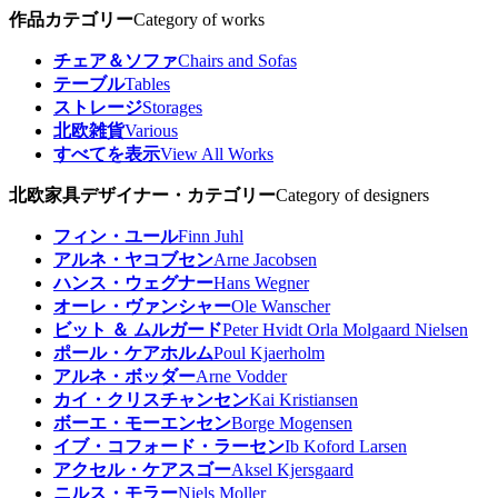
作品カテゴリー
Category of works
チェア＆ソファ
Chairs and Sofas
テーブル
Tables
ストレージ
Storages
北欧雑貨
Various
すべてを表示
View All Works
北欧家具デザイナー・カテゴリー
Category of designers
フィン・ユール
Finn Juhl
アルネ・ヤコブセン
Arne Jacobsen
ハンス・ウェグナー
Hans Wegner
オーレ・ヴァンシャー
Ole Wanscher
ビット ＆ ムルガード
Peter Hvidt Orla Molgaard Nielsen
ポール・ケアホルム
Poul Kjaerholm
アルネ・ボッダー
Arne Vodder
カイ・クリスチャンセン
Kai Kristiansen
ボーエ・モーエンセン
Borge Mogensen
イブ・コフォード・ラーセン
Ib Koford Larsen
アクセル・ケアスゴー
Aksel Kjersgaard
ニルス・モラー
Niels Moller