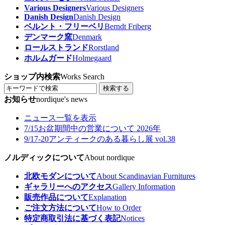
Various Designers
Various Designers
Danish Design
Danish Design
ベルント・フリーベリ
Berndt Friberg
デンマーク窯
Denmark
ロールストランド
Rorstland
ホルムガード
Holmegaard
ショップ内検索
Works Search
検索する
お知らせ
nordique's news
ニュース一覧を表示
7/15
お盆期間中の営業について 2026年
9/17-20
アンティークのある暮らし展 vol.38
ノルディックについて
About nordique
北欧モダンについて
About Scandinavian Furnitures
ギャラリーへのアクセス
Gallery Information
販売作品について
Explanation
ご注文方法について
How to Order
特定商取引法に基づく表記
Notices