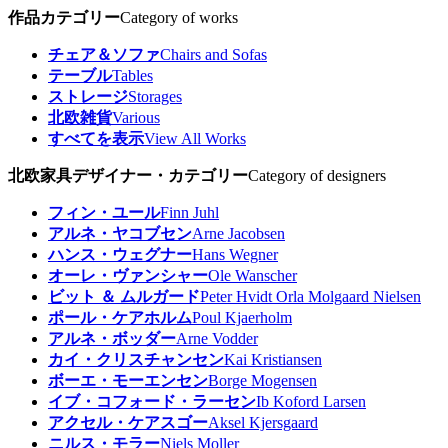
作品カテゴリー
Category of works
チェア＆ソファ
Chairs and Sofas
テーブル
Tables
ストレージ
Storages
北欧雑貨
Various
すべてを表示
View All Works
北欧家具デザイナー・カテゴリー
Category of designers
フィン・ユール
Finn Juhl
アルネ・ヤコブセン
Arne Jacobsen
ハンス・ウェグナー
Hans Wegner
オーレ・ヴァンシャー
Ole Wanscher
ビット ＆ ムルガード
Peter Hvidt Orla Molgaard Nielsen
ポール・ケアホルム
Poul Kjaerholm
アルネ・ボッダー
Arne Vodder
カイ・クリスチャンセン
Kai Kristiansen
ボーエ・モーエンセン
Borge Mogensen
イブ・コフォード・ラーセン
Ib Koford Larsen
アクセル・ケアスゴー
Aksel Kjersgaard
ニルス・モラー
Niels Moller