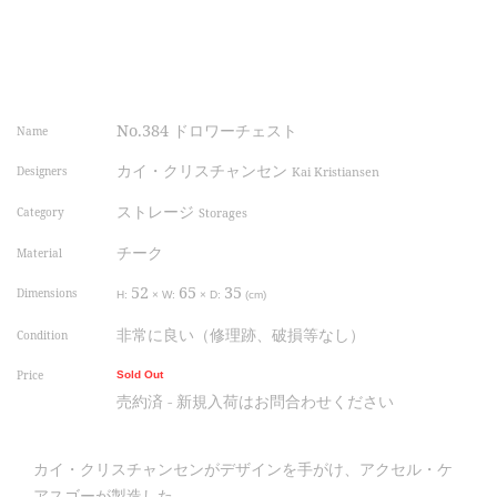
No.384 ドロワーチェスト
Name
カイ・クリスチャンセン
Designers
Kai Kristiansen
ストレージ
Category
Storages
チーク
Material
52
65
35
Dimensions
H:
×
W:
×
D:
(cm)
非常に良い（修理跡、破損等なし）
Condition
Price
Sold Out
売約済 - 新規入荷はお問合わせください
カイ・クリスチャンセンがデザインを手がけ、アクセル・ケ
アスゴーが製造した