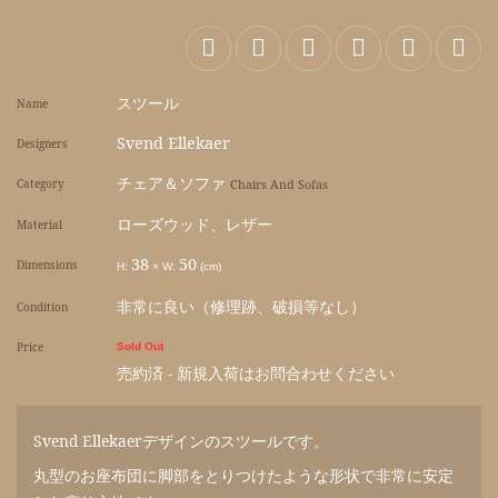
スツール
Name
Svend Ellekaer
Designers
チェア＆ソファ
Category
Chairs And Sofas
ローズウッド、レザー
Material
38
50
Dimensions
H:
×
W:
(cm)
非常に良い（修理跡、破損等なし）
Condition
Price
Sold Out
売約済 - 新規入荷はお問合わせください
Svend Ellekaerデザインのスツールです。
丸型のお座布団に脚部をとりつけたような形状で非常に安定