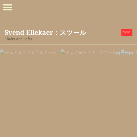
Svend Ellekaer：スツール
Sold
Chairs And Sofas