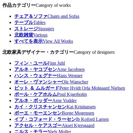
作品カテゴリー
Category of works
チェア＆ソファ
Chairs and Sofas
テーブル
Tables
ストレージ
Storages
北欧雑貨
Various
すべてを表示
View All Works
北欧家具デザイナー・カテゴリー
Category of designers
フィン・ユール
Finn Juhl
アルネ・ヤコブセン
Arne Jacobsen
ハンス・ウェグナー
Hans Wegner
オーレ・ヴァンシャー
Ole Wanscher
ビット ＆ ムルガード
Peter Hvidt Orla Molgaard Nielsen
ポール・ケアホルム
Poul Kjaerholm
アルネ・ボッダー
Arne Vodder
カイ・クリスチャンセン
Kai Kristiansen
ボーエ・モーエンセン
Borge Mogensen
イブ・コフォード・ラーセン
Ib Koford Larsen
アクセル・ケアスゴー
Aksel Kjersgaard
ニルス・モラー
Niels Moller