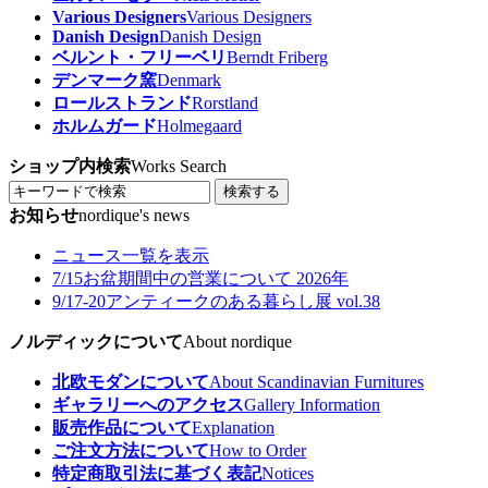
Various Designers
Various Designers
Danish Design
Danish Design
ベルント・フリーベリ
Berndt Friberg
デンマーク窯
Denmark
ロールストランド
Rorstland
ホルムガード
Holmegaard
ショップ内検索
Works Search
検索する
お知らせ
nordique's news
ニュース一覧を表示
7/15
お盆期間中の営業について 2026年
9/17-20
アンティークのある暮らし展 vol.38
ノルディックについて
About nordique
北欧モダンについて
About Scandinavian Furnitures
ギャラリーへのアクセス
Gallery Information
販売作品について
Explanation
ご注文方法について
How to Order
特定商取引法に基づく表記
Notices