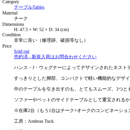
Category
テーブル
Tables
Material
チーク
Dimensions
H:
47.5
×
W:
52
×
D:
34
(cm)
Condition
非常に良い（修理跡、破損等なし）
Price
Sold out
売約済 - 新規入荷はお問合わせください
ハンス・J・ウェグナーによってデザインされたネスト
すっきりとした脚部、コンパクトで軽い機能的なデザイ
中のテーブルを引き出すのも、とてもスムーズ。3つと
ソファーやベットのサイドテーブルとして重宝されるか
※在庫2台（もう1台はチーク×オークのコンビネーショ
工房：Andreas Tuck