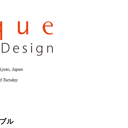
Kyoto, Japan
 Tuesday
ーブル