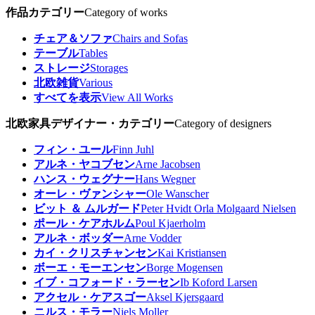
作品カテゴリー
Category of works
チェア＆ソファ
Chairs and Sofas
テーブル
Tables
ストレージ
Storages
北欧雑貨
Various
すべてを表示
View All Works
北欧家具デザイナー・カテゴリー
Category of designers
フィン・ユール
Finn Juhl
アルネ・ヤコブセン
Arne Jacobsen
ハンス・ウェグナー
Hans Wegner
オーレ・ヴァンシャー
Ole Wanscher
ビット ＆ ムルガード
Peter Hvidt Orla Molgaard Nielsen
ポール・ケアホルム
Poul Kjaerholm
アルネ・ボッダー
Arne Vodder
カイ・クリスチャンセン
Kai Kristiansen
ボーエ・モーエンセン
Borge Mogensen
イブ・コフォード・ラーセン
Ib Koford Larsen
アクセル・ケアスゴー
Aksel Kjersgaard
ニルス・モラー
Niels Moller