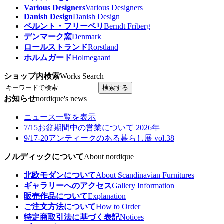
Various Designers
Various Designers
Danish Design
Danish Design
ベルント・フリーベリ
Berndt Friberg
デンマーク窯
Denmark
ロールストランド
Rorstland
ホルムガード
Holmegaard
ショップ内検索
Works Search
検索する
お知らせ
nordique's news
ニュース一覧を表示
7/15
お盆期間中の営業について 2026年
9/17-20
アンティークのある暮らし展 vol.38
ノルディックについて
About nordique
北欧モダンについて
About Scandinavian Furnitures
ギャラリーへのアクセス
Gallery Information
販売作品について
Explanation
ご注文方法について
How to Order
特定商取引法に基づく表記
Notices