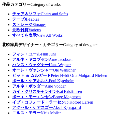
作品カテゴリー
Category of works
チェア＆ソファ
Chairs and Sofas
テーブル
Tables
ストレージ
Storages
北欧雑貨
Various
すべてを表示
View All Works
北欧家具デザイナー・カテゴリー
Category of designers
フィン・ユール
Finn Juhl
アルネ・ヤコブセン
Arne Jacobsen
ハンス・ウェグナー
Hans Wegner
オーレ・ヴァンシャー
Ole Wanscher
ビット ＆ ムルガード
Peter Hvidt Orla Molgaard Nielsen
ポール・ケアホルム
Poul Kjaerholm
アルネ・ボッダー
Arne Vodder
カイ・クリスチャンセン
Kai Kristiansen
ボーエ・モーエンセン
Borge Mogensen
イブ・コフォード・ラーセン
Ib Koford Larsen
アクセル・ケアスゴー
Aksel Kjersgaard
ニルス・モラー
Niels Moller