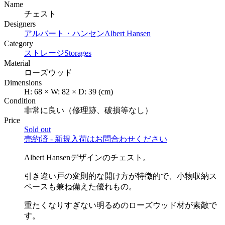
Name
チェスト
Designers
アルバート・ハンセン
Albert Hansen
Category
ストレージ
Storages
Material
ローズウッド
Dimensions
H:
68
×
W:
82
×
D:
39
(cm)
Condition
非常に良い（修理跡、破損等なし）
Price
Sold out
売約済 - 新規入荷はお問合わせください
Albert Hansenデザインのチェスト。
引き違い戸の変則的な開け方が特徴的で、小物収納ス
ペースも兼ね備えた優れもの。
重たくなりすぎない明るめのローズウッド材が素敵で
す。