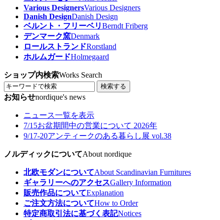
Various Designers
Various Designers
Danish Design
Danish Design
ベルント・フリーベリ
Berndt Friberg
デンマーク窯
Denmark
ロールストランド
Rorstland
ホルムガード
Holmegaard
ショップ内検索
Works Search
検索する
お知らせ
nordique's news
ニュース一覧を表示
7/15
お盆期間中の営業について 2026年
9/17-20
アンティークのある暮らし展 vol.38
ノルディックについて
About nordique
北欧モダンについて
About Scandinavian Furnitures
ギャラリーへのアクセス
Gallery Information
販売作品について
Explanation
ご注文方法について
How to Order
特定商取引法に基づく表記
Notices