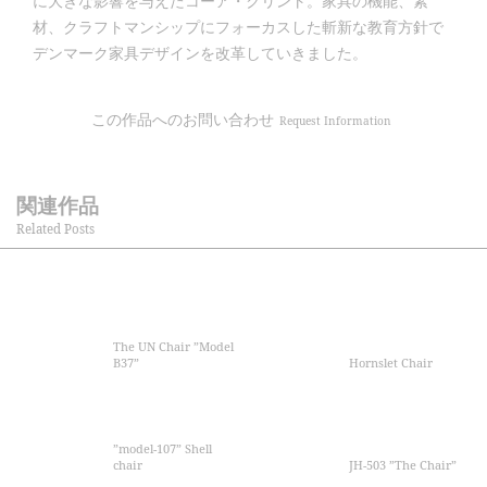
に大きな影響を与えたコーア・クリント。家具の機能、素
材、クラフトマンシップにフォーカスした斬新な教育方針で
デンマーク家具デザインを改革していきました。
この作品へのお問い合わせ
Request Information
関連作品
Related Posts
The UN Chair ”Model
B37”
Hornslet Chair
”model-107” Shell
chair
JH-503 ”The Chair”