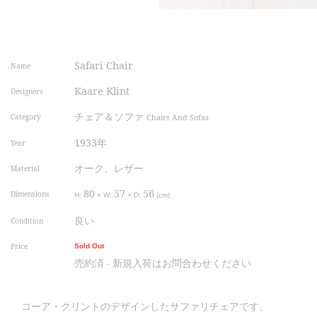
Safari Chair
Name
Kaare Klint
Designers
チェア＆ソファ
Category
Chairs And Sofas
1933年
Year
オーク、レザー
Material
80
57
56
Dimensions
H:
×
W:
×
D:
(cm)
良い
Condition
Price
Sold Out
売約済 - 新規入荷はお問合わせください
コーア・クリントのデザインしたサファリチェアです。