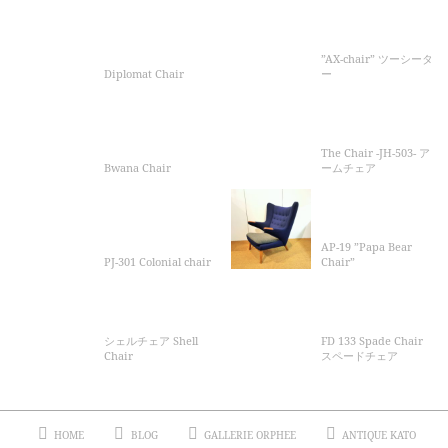
”AX-chair” ツーシータ
Diplomat Chair
ー
The Chair -JH-503- ア
Bwana Chair
ームチェア
AP-19 ”Papa Bear
PJ-301 Colonial chair
Chair”
シェルチェア Shell
FD 133 Spade Chair
Chair
スペードチェア
HOME
BLOG
GALLERIE ORPHEE
ANTIQUE KATO