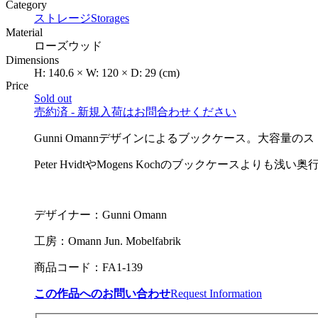
Category
ストレージ
Storages
Material
ローズウッド
Dimensions
H:
140.6
×
W:
120
×
D:
29
(cm)
Price
Sold out
売約済 - 新規入荷はお問合わせください
Gunni Omannデザインによるブックケース。大容量の
Peter HvidtやMogens Kochのブックケースよ
デザイナー：Gunni Omann
工房：Omann Jun. Mobelfabrik
商品コード：FA1-139
この作品へのお問い合わせ
Request Information