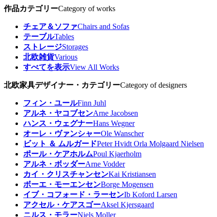
作品カテゴリー
Category of works
チェア＆ソファ
Chairs and Sofas
テーブル
Tables
ストレージ
Storages
北欧雑貨
Various
すべてを表示
View All Works
北欧家具デザイナー・カテゴリー
Category of designers
フィン・ユール
Finn Juhl
アルネ・ヤコブセン
Arne Jacobsen
ハンス・ウェグナー
Hans Wegner
オーレ・ヴァンシャー
Ole Wanscher
ビット ＆ ムルガード
Peter Hvidt Orla Molgaard Nielsen
ポール・ケアホルム
Poul Kjaerholm
アルネ・ボッダー
Arne Vodder
カイ・クリスチャンセン
Kai Kristiansen
ボーエ・モーエンセン
Borge Mogensen
イブ・コフォード・ラーセン
Ib Koford Larsen
アクセル・ケアスゴー
Aksel Kjersgaard
ニルス・モラー
Niels Moller