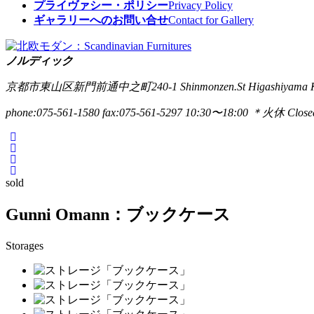
プライヴァシー・ポリシー
Privacy Policy
ギャラリーへのお問い合せ
Contact for Gallery
ノルディック
京都市東山区新門前通中之町240-1
Shinmonzen.St Higashiyama 
phone:075-561-1580
fax:075-561-5297
10:30〜18:00 ＊火休 Closed
sold
Gunni Omann：ブックケース
Storages