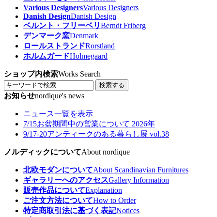
Various Designers
Various Designers
Danish Design
Danish Design
ベルント・フリーベリ
Berndt Friberg
デンマーク窯
Denmark
ロールストランド
Rorstland
ホルムガード
Holmegaard
ショップ内検索
Works Search
検索する
お知らせ
nordique's news
ニュース一覧を表示
7/15
お盆期間中の営業について 2026年
9/17-20
アンティークのある暮らし展 vol.38
ノルディックについて
About nordique
北欧モダンについて
About Scandinavian Furnitures
ギャラリーへのアクセス
Gallery Information
販売作品について
Explanation
ご注文方法について
How to Order
特定商取引法に基づく表記
Notices