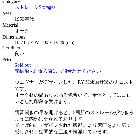
Category
ストレージ
Storages
Year
1950年代
Material
オーク
Dimensions
H:
71.5
×
W:
100
×
D:
49
(cm)
Condition
良い
Price
Sold out
売約済 - 新規入荷はお問合わせください
ウェグナーがデザインした、RY Mobler社製のチェスト
です。
オーク材の温もりのある色合いで、全体としてはコロ
ンとした印象を受けます。
観音開きの扉を開けると、6箇所のストレージができる
ように内部は分かれております。
嵩上げ的にデザインされた脚部により床面をより広く
感じさせ、空間的な圧迫を軽減しています。