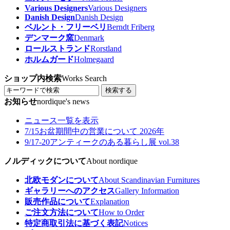
Various Designers
Various Designers
Danish Design
Danish Design
ベルント・フリーベリ
Berndt Friberg
デンマーク窯
Denmark
ロールストランド
Rorstland
ホルムガード
Holmegaard
ショップ内検索
Works Search
検索する
お知らせ
nordique's news
ニュース一覧を表示
7/15
お盆期間中の営業について 2026年
9/17-20
アンティークのある暮らし展 vol.38
ノルディックについて
About nordique
北欧モダンについて
About Scandinavian Furnitures
ギャラリーへのアクセス
Gallery Information
販売作品について
Explanation
ご注文方法について
How to Order
特定商取引法に基づく表記
Notices