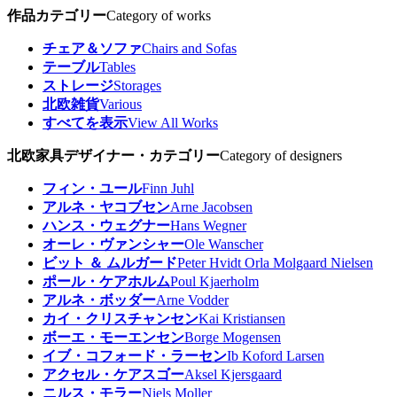
作品カテゴリー
Category of works
チェア＆ソファ
Chairs and Sofas
テーブル
Tables
ストレージ
Storages
北欧雑貨
Various
すべてを表示
View All Works
北欧家具デザイナー・カテゴリー
Category of designers
フィン・ユール
Finn Juhl
アルネ・ヤコブセン
Arne Jacobsen
ハンス・ウェグナー
Hans Wegner
オーレ・ヴァンシャー
Ole Wanscher
ビット ＆ ムルガード
Peter Hvidt Orla Molgaard Nielsen
ポール・ケアホルム
Poul Kjaerholm
アルネ・ボッダー
Arne Vodder
カイ・クリスチャンセン
Kai Kristiansen
ボーエ・モーエンセン
Borge Mogensen
イブ・コフォード・ラーセン
Ib Koford Larsen
アクセル・ケアスゴー
Aksel Kjersgaard
ニルス・モラー
Niels Moller