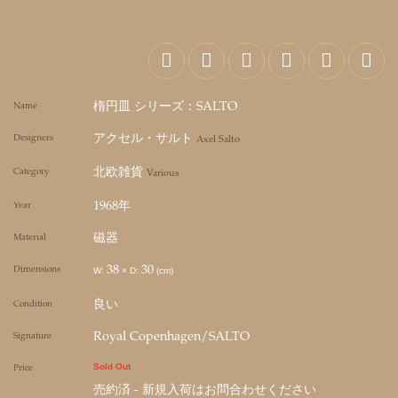
楕円皿 シリーズ：SALTO
Name
アクセル・サルト
Designers
Axel Salto
北欧雑貨
Category
Various
1968年
Year
磁器
Material
38
30
Dimensions
W:
×
D:
(cm)
良い
Condition
Royal Copenhagen/SALTO
Signature
Price
Sold Out
売約済 - 新規入荷はお問合わせください