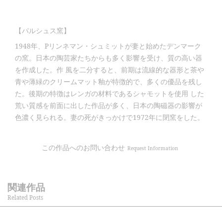
【パルシュス窯】
1948年、Pリンネマン・シュミットが妻と始めたデンマーク
の窯。日本の陶芸家たちからも多く影響を受け、質の高い器
を作成した。作 風を二分すると、前期は流線的な器形と茶や
青や薄緑のクリームマット釉が特徴的で、多くの優品を残し
た。後期の特徴はレンガの材料であるシャモットを使用 した
荒い質感を前面に出した作品が多く、日本の陶磁器の影響が
色濃く見られる。妻の死がきっかけで1972年に閉窯をした。
この作品へのお問い合わせ
Request Information
関連作品
Related Posts