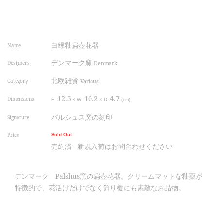
白緑釉扁壺花器
Name
デンマーク窯
Designers
Denmark
北欧雑貨
Category
Various
12.5
10.2
4.7
Dimensions
H:
×
W:
×
D:
(cm)
パルシュス窯の刻印
Signature
Price
Sold Out
売約済 - 新規入荷はお問合わせください
デンマーク Palshus窯の扁壺花器。クリームマットな釉薬が
特徴的で、花活けだけでなく飾り棚にも素敵なお品物。