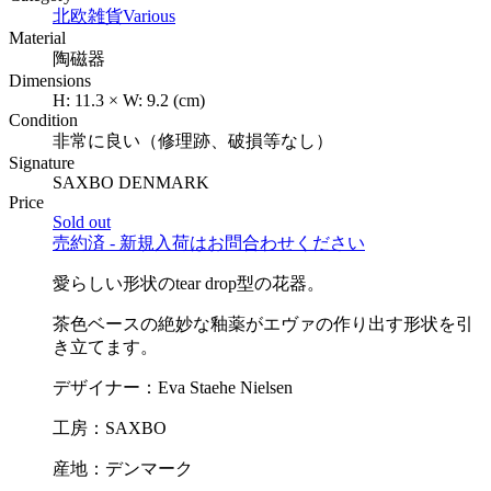
北欧雑貨
Various
Material
陶磁器
Dimensions
H:
11.3
×
W:
9.2
(cm)
Condition
非常に良い（修理跡、破損等なし）
Signature
SAXBO DENMARK
Price
Sold out
売約済 - 新規入荷はお問合わせください
愛らしい形状のtear drop型の花器。
茶色ベースの絶妙な釉薬がエヴァの作り出す形状を引
き立てます。
デザイナー：Eva Staehe Nielsen
工房：SAXBO
産地：デンマーク