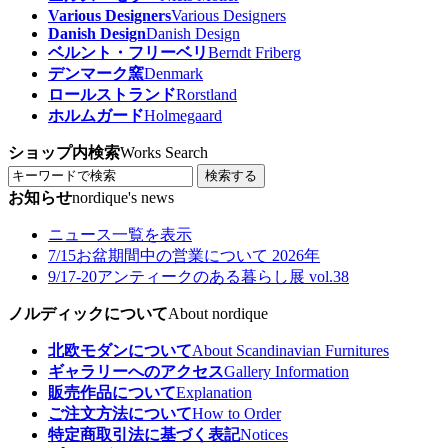
Various Designers
Various Designers
Danish Design
Danish Design
ベルント・フリーベリ
Berndt Friberg
デンマーク窯
Denmark
ロールストランド
Rorstland
ホルムガード
Holmegaard
ショップ内検索
Works Search
検索する
お知らせ
nordique's news
ニュース一覧を表示
7/15
お盆期間中の営業について 2026年
9/17-20
アンティークのある暮らし展 vol.38
ノルディックについて
About nordique
北欧モダンについて
About Scandinavian Furnitures
ギャラリーへのアクセス
Gallery Information
販売作品について
Explanation
ご注文方法について
How to Order
特定商取引法に基づく表記
Notices