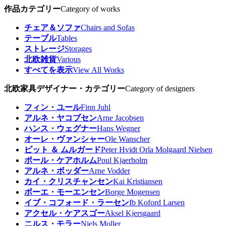
作品カテゴリー
Category of works
チェア＆ソファ
Chairs and Sofas
テーブル
Tables
ストレージ
Storages
北欧雑貨
Various
すべてを表示
View All Works
北欧家具デザイナー・カテゴリー
Category of designers
フィン・ユール
Finn Juhl
アルネ・ヤコブセン
Arne Jacobsen
ハンス・ウェグナー
Hans Wegner
オーレ・ヴァンシャー
Ole Wanscher
ビット ＆ ムルガード
Peter Hvidt Orla Molgaard Nielsen
ポール・ケアホルム
Poul Kjaerholm
アルネ・ボッダー
Arne Vodder
カイ・クリスチャンセン
Kai Kristiansen
ボーエ・モーエンセン
Borge Mogensen
イブ・コフォード・ラーセン
Ib Koford Larsen
アクセル・ケアスゴー
Aksel Kjersgaard
ニルス・モラー
Niels Moller