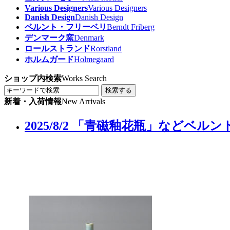
Various Designers
Various Designers
Danish Design
Danish Design
ベルント・フリーベリ
Berndt Friberg
デンマーク窯
Denmark
ロールストランド
Rorstland
ホルムガード
Holmegaard
ショップ内検索
Works Search
検索する
新着・入荷情報
New Arrivals
2025/8/2 「青磁釉花瓶」などベ