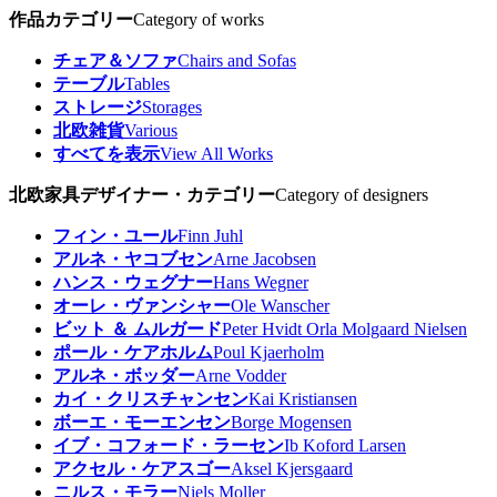
作品カテゴリー
Category of works
チェア＆ソファ
Chairs and Sofas
テーブル
Tables
ストレージ
Storages
北欧雑貨
Various
すべてを表示
View All Works
北欧家具デザイナー・カテゴリー
Category of designers
フィン・ユール
Finn Juhl
アルネ・ヤコブセン
Arne Jacobsen
ハンス・ウェグナー
Hans Wegner
オーレ・ヴァンシャー
Ole Wanscher
ビット ＆ ムルガード
Peter Hvidt Orla Molgaard Nielsen
ポール・ケアホルム
Poul Kjaerholm
アルネ・ボッダー
Arne Vodder
カイ・クリスチャンセン
Kai Kristiansen
ボーエ・モーエンセン
Borge Mogensen
イブ・コフォード・ラーセン
Ib Koford Larsen
アクセル・ケアスゴー
Aksel Kjersgaard
ニルス・モラー
Niels Moller