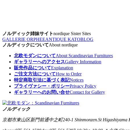
ノルディック姉妹サイト
nordique Sister Sites
GALLERIE ORPHEE
ANTIQUE KATO
BLOG
ノルディックについて
About nordique
北欧モダンについて
About Scandinavian Furnitures
ギャラリーへのアクセス
Gallery Information
販売作品について
Explanation
ご注文方法について
How to Order
特定商取引法に基づく表記
Notices
プライヴァシー・ポリシー
Privacy Policy
ギャラリーへのお問い合せ
Contact for Gallery
ノルディック
京都市東山区新門前通中之町240-1
Shinmonzen.St Higashiyama 