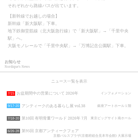
それぞれから路線バスが出ています。
【新幹線でお越しの場合】
新幹線「新大阪駅」下車。
地下鉄御堂筋線（北大阪急行線）で「新大阪駅」→「千里中央
駅」へ。
大阪モノレールで「千里中央駅」→「万博記念公園駅」下車。
お知らせ
Nordique's News
ニュース一覧を表示
お盆期間中の営業について 2026年
インフォメーション
7/15
アンティークのある暮らし展 vol.38
銀座アートホール１階
9/17-20
第10回 有明骨董ワールド 2026年 7月
東京ビッグサイト南ホール
7/18-20
第95回 京都アンティークフェア
6/26-28
京都パルスプラザ(京都府総合見本市会館) 大展示場