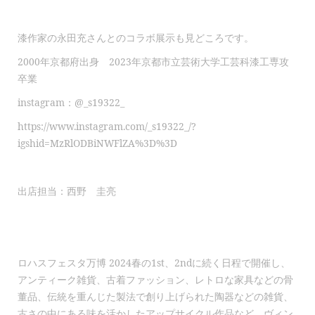
漆作家の永田充さんとのコラボ展示も見どころです。
2000年京都府出身 2023年京都市立芸術大学工芸科漆工専攻
卒業
instagram：@_s19322_
https://www.instagram.com/_s19322_/?
igshid=MzRlODBiNWFlZA%3D%3D
出店担当：西野 圭亮
ロハスフェスタ万博 2024春の1st、2ndに続く日程で開催し、
アンティーク雑貨、古着ファッション、レトロな家具などの骨
董品、伝統を重んじた製法で創り上げられた陶器などの雑貨、
古さの中にある味を活かしたアップサイクル作品など、ヴィン