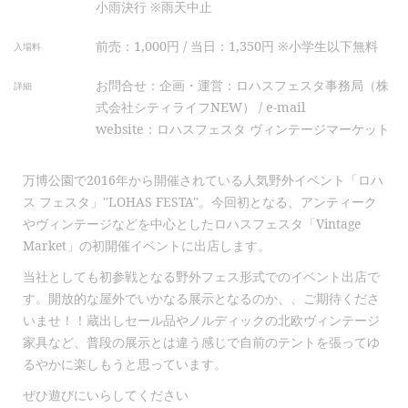
小雨決行 ※雨天中止
前売：1,000円 / 当日：1,350円 ※小学生以下無料
入場料
お問合せ：企画・運営：ロハスフェスタ事務局（株
詳細
式会社シティライフNEW） /
e-mail
website：ロハスフェスタ ヴィンテージマーケット
万博公園で2016年から開催されている人気野外イベント「ロハ
ス フェスタ」''LOHAS FESTA''。今回初となる、アンティーク
やヴィンテージなどを中心としたロハスフェスタ「Vintage
Market」の初開催イベントに出店します。
当社としても初参戦となる野外フェス形式でのイベント出店で
す。開放的な屋外でいかなる展示となるのか、、ご期待くださ
いませ！！蔵出しセール品やノルディックの北欧ヴィンテージ
家具など、普段の展示とは違う感じで自前のテントを張ってゆ
るやかに楽しもうと思っています。
ぜひ遊びにいらしてください