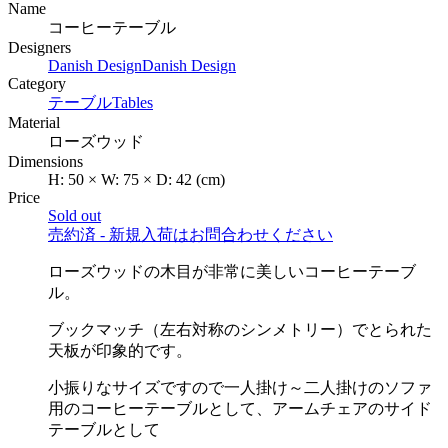
Name
コーヒーテーブル
Designers
Danish Design
Danish Design
Category
テーブル
Tables
Material
ローズウッド
Dimensions
H:
50
×
W:
75
×
D:
42
(cm)
Price
Sold out
売約済 - 新規入荷はお問合わせください
ローズウッドの木目が非常に美しいコーヒーテーブ
ル。
ブックマッチ（左右対称のシンメトリー）でとられた
天板が印象的です。
小振りなサイズですので一人掛け～二人掛けのソファ
用のコーヒーテーブルとして、アームチェアのサイド
テーブルとして