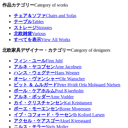
作品カテゴリー
Category of works
チェア＆ソファ
Chairs and Sofas
テーブル
Tables
ストレージ
Storages
北欧雑貨
Various
すべてを表示
View All Works
北欧家具デザイナー・カテゴリー
Category of designers
フィン・ユール
Finn Juhl
アルネ・ヤコブセン
Arne Jacobsen
ハンス・ウェグナー
Hans Wegner
オーレ・ヴァンシャー
Ole Wanscher
ビット ＆ ムルガード
Peter Hvidt Orla Molgaard Nielsen
ポール・ケアホルム
Poul Kjaerholm
アルネ・ボッダー
Arne Vodder
カイ・クリスチャンセン
Kai Kristiansen
ボーエ・モーエンセン
Borge Mogensen
イブ・コフォード・ラーセン
Ib Koford Larsen
アクセル・ケアスゴー
Aksel Kjersgaard
ニルス・モラー
Niels Moller