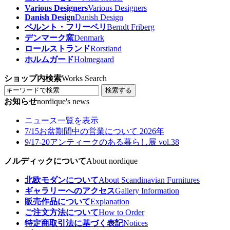
Various Designers
Various Designers
Danish Design
Danish Design
ベルント・フリーベリ
Berndt Friberg
デンマーク窯
Denmark
ロールストランド
Rorstland
ホルムガード
Holmegaard
ショップ内検索
Works Search
検索する
お知らせ
nordique's news
ニュース一覧を表示
7/15
お盆期間中の営業について 2026年
9/17-20
アンティークのある暮らし展 vol.38
ノルディックについて
About nordique
北欧モダンについて
About Scandinavian Furnitures
ギャラリーへのアクセス
Gallery Information
販売作品について
Explanation
ご注文方法について
How to Order
特定商取引法に基づく表記
Notices