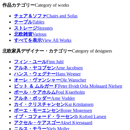
作品カテゴリー
Category of works
チェア＆ソファ
Chairs and Sofas
テーブル
Tables
ストレージ
Storages
北欧雑貨
Various
すべてを表示
View All Works
北欧家具デザイナー・カテゴリー
Category of designers
フィン・ユール
Finn Juhl
アルネ・ヤコブセン
Arne Jacobsen
ハンス・ウェグナー
Hans Wegner
オーレ・ヴァンシャー
Ole Wanscher
ビット ＆ ムルガード
Peter Hvidt Orla Molgaard Nielsen
ポール・ケアホルム
Poul Kjaerholm
アルネ・ボッダー
Arne Vodder
カイ・クリスチャンセン
Kai Kristiansen
ボーエ・モーエンセン
Borge Mogensen
イブ・コフォード・ラーセン
Ib Koford Larsen
アクセル・ケアスゴー
Aksel Kjersgaard
ニルス・モラー
Niels Moller