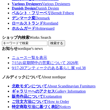
Various Designers
Various Designers
Danish Design
Danish Design
ベルント・フリーベリ
Berndt Friberg
デンマーク窯
Denmark
ロールストランド
Rorstland
ホルムガード
Holmegaard
ショップ内検索
Works Search
検索する
お知らせ
nordique's news
ニュース一覧を表示
7/15
お盆期間中の営業について 2026年
9/17-20
アンティークのある暮らし展 vol.38
ノルディックについて
About nordique
北欧モダンについて
About Scandinavian Furnitures
ギャラリーへのアクセス
Gallery Information
販売作品について
Explanation
ご注文方法について
How to Order
特定商取引法に基づく表記
Notices