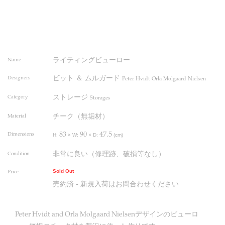
ライティングビューロー
Name
ビット ＆ ムルガード
Designers
Peter Hvidt Orla Molgaard Nielsen
ストレージ
Category
Storages
チーク（無垢材）
Material
83
90
47.5
Dimensions
H:
×
W:
×
D:
(cm)
非常に良い（修理跡、破損等なし）
Condition
Price
Sold Out
売約済 - 新規入荷はお問合わせください
Peter Hvidt and Orla Molgaard Nielsenデザインのビューロ