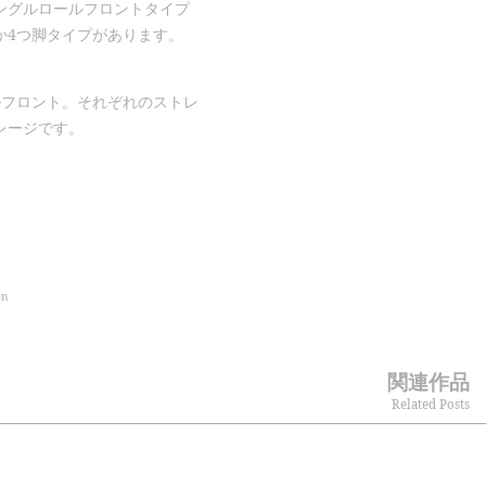
ングルロールフロントタイプ
か4つ脚タイプがあります。
ルフロント。それぞれのストレ
レージです。
on
関連作品
Related Posts