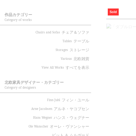
Sold
作品カテゴリー
Category of works
チェア＆ソファ
Chairs and Sofas
テーブル
Tables
ストレージ
Storages
北欧雑貨
Various
すべてを表示
View All Works
北欧家具デザイナー・カテゴリー
Category of designers
フィン・ユール
Finn Juhl
アルネ・ヤコブセン
Arne Jacobsen
ハンス・ウェグナー
Hans Wegner
オーレ・ヴァンシャー
Ole Wanscher
ビット ＆ ムルガード