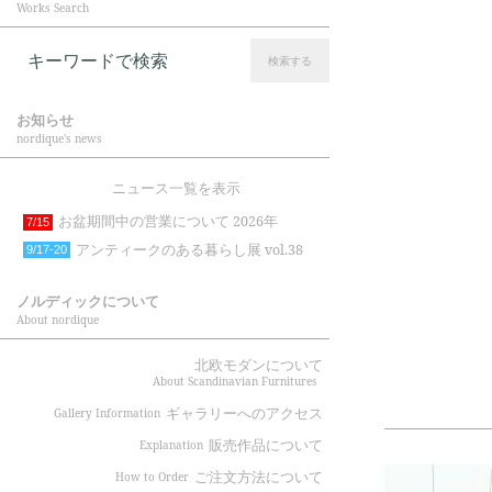
Works Search
検索する
お知らせ
nordique's news
ニュース一覧を表示
お盆期間中の営業について 2026年
7/15
アンティークのある暮らし展 vol.38
9/17-20
ノルディックについて
About nordique
北欧モダンについて
About Scandinavian Furnitures
ギャラリーへのアクセス
Gallery Information
販売作品について
Explanation
ご注文方法について
How to Order