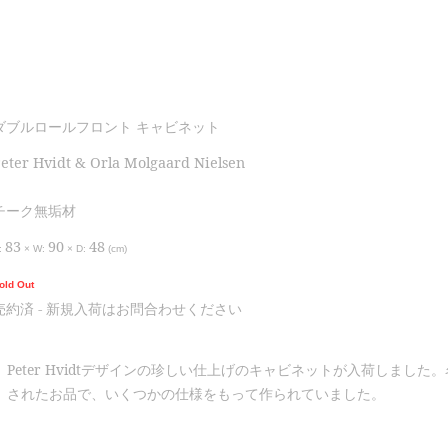
ダブルロールフロント キャビネット
eter Hvidt & Orla Molgaard Nielsen
チーク無垢材
83
90
48
:
×
W:
×
D:
(cm)
old Out
売約済 - 新規入荷はお問合わせください
Peter Hvidtデザインの珍しい仕上げのキャビネットが入荷しました。名工
されたお品で、いくつかの仕様をもって作られていました。