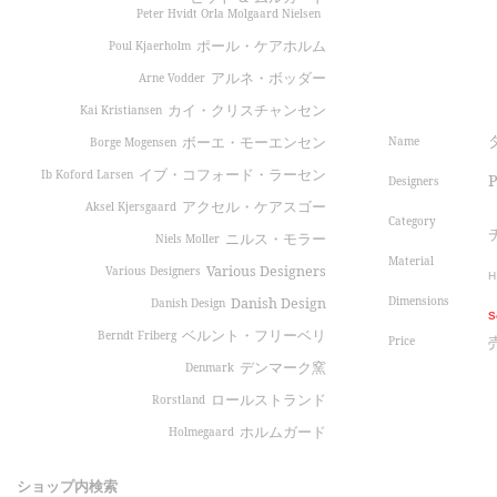
Peter Hvidt Orla Molgaard Nielsen
ポール・ケアホルム
Poul Kjaerholm
アルネ・ボッダー
Arne Vodder
カイ・クリスチャンセン
Kai Kristiansen
Name
ボーエ・モーエンセン
Borge Mogensen
イブ・コフォード・ラーセン
Ib Koford Larsen
P
Designers
アクセル・ケアスゴー
Aksel Kjersgaard
Category
ニルス・モラー
Niels Moller
Material
Various Designers
Various Designers
H
Dimensions
Danish Design
Danish Design
S
ベルント・フリーベリ
Berndt Friberg
Price
デンマーク窯
Denmark
ロールストランド
Rorstland
ホルムガード
Holmegaard
ショップ内検索