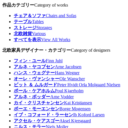
作品カテゴリー
Category of works
チェア＆ソファ
Chairs and Sofas
テーブル
Tables
ストレージ
Storages
北欧雑貨
Various
すべてを表示
View All Works
北欧家具デザイナー・カテゴリー
Category of designers
フィン・ユール
Finn Juhl
アルネ・ヤコブセン
Arne Jacobsen
ハンス・ウェグナー
Hans Wegner
オーレ・ヴァンシャー
Ole Wanscher
ビット ＆ ムルガード
Peter Hvidt Orla Molgaard Nielsen
ポール・ケアホルム
Poul Kjaerholm
アルネ・ボッダー
Arne Vodder
カイ・クリスチャンセン
Kai Kristiansen
ボーエ・モーエンセン
Borge Mogensen
イブ・コフォード・ラーセン
Ib Koford Larsen
アクセル・ケアスゴー
Aksel Kjersgaard
ニルス・モラー
Niels Moller