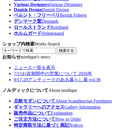
Various Designers
Various Designers
Danish Design
Danish Design
ベルント・フリーベリ
Berndt Friberg
デンマーク窯
Denmark
ロールストランド
Rorstland
ホルムガード
Holmegaard
ショップ内検索
Works Search
検索する
お知らせ
nordique's news
ニュース一覧を表示
7/15
お盆期間中の営業について 2026年
9/17-20
アンティークのある暮らし展 vol.38
ノルディックについて
About nordique
北欧モダンについて
About Scandinavian Furnitures
ギャラリーへのアクセス
Gallery Information
販売作品について
Explanation
ご注文方法について
How to Order
特定商取引法に基づく表記
Notices