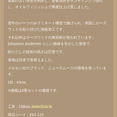
表面の古い塗装を剥がし、必要箇所をサンディングで慣ら
し、オイルフィニッシュで再度仕上げ直しました。
背中のパーツのみラミネート構造で曲げられ、表面にローズ
ウッドを貼り付けた突板加工です。
それ以外はローズウッドの無垢材が使われています。
Johannes Andersen らしい曲線を生かした形状で、
削りだしの技術の高さは圧巻です。
張地は日本で張替えました。
メルセン社のブラック、ニュースムースの張地を使っていま
す。
SH：43cm
※価格は4客セットの価格です。
工房：Uldum
Møbelfabrik
商品コード：FA1-123