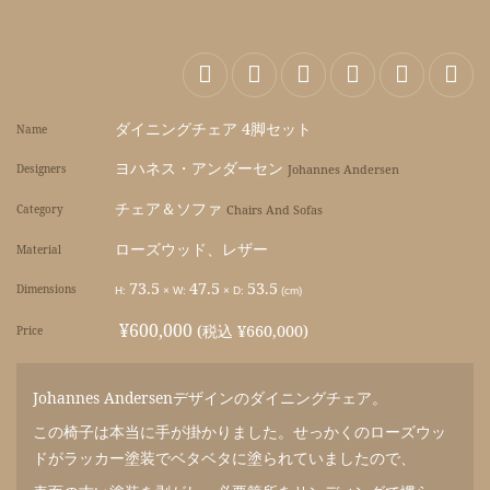
ダイニングチェア 4脚セット
Name
ヨハネス・アンダーセン
Designers
Johannes Andersen
チェア＆ソファ
Category
Chairs And Sofas
ローズウッド、レザー
Material
73.5
47.5
53.5
Dimensions
H:
×
W:
×
D:
(cm)
¥600,000
(税込 ¥660,000)
Price
Johannes Andersenデザインのダイニングチェア。
この椅子は本当に手が掛かりました。せっかくのローズウッ
ドがラッカー塗装でベタベタに塗られていましたので、