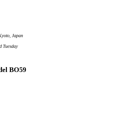
Kyoto, Japan
 Tuesday
 BO59