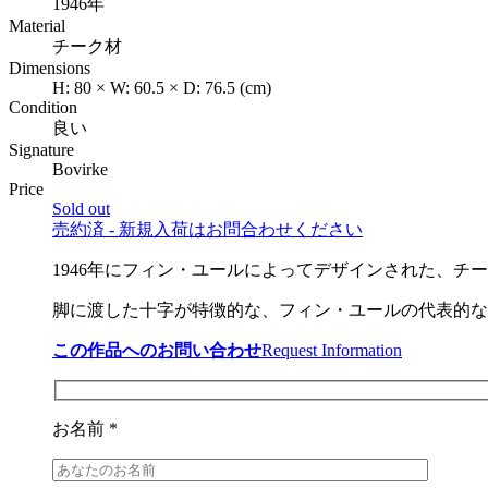
1946年
Material
チーク材
Dimensions
H:
80
×
W:
60.5
×
D:
76.5
(cm)
Condition
良い
Signature
Bovirke
Price
Sold out
売約済 - 新規入荷はお問合わせください
1946年にフィン・ユールによってデザインされた、チ
脚に渡した十字が特徴的な、フィン・ユールの代表的な
この作品へのお問い合わせ
Request Information
お名前 *