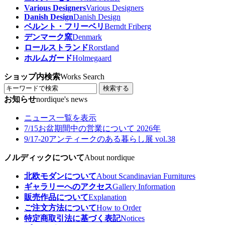
Various Designers
Various Designers
Danish Design
Danish Design
ベルント・フリーベリ
Berndt Friberg
デンマーク窯
Denmark
ロールストランド
Rorstland
ホルムガード
Holmegaard
ショップ内検索
Works Search
検索する
お知らせ
nordique's news
ニュース一覧を表示
7/15
お盆期間中の営業について 2026年
9/17-20
アンティークのある暮らし展 vol.38
ノルディックについて
About nordique
北欧モダンについて
About Scandinavian Furnitures
ギャラリーへのアクセス
Gallery Information
販売作品について
Explanation
ご注文方法について
How to Order
特定商取引法に基づく表記
Notices