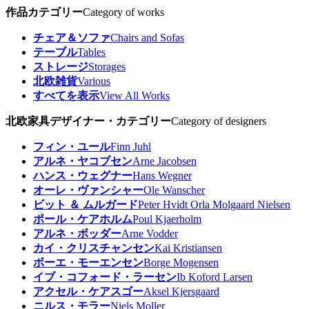
作品カテゴリー
Category of works
チェア＆ソファ
Chairs and Sofas
テーブル
Tables
ストレージ
Storages
北欧雑貨
Various
すべてを表示
View All Works
北欧家具デザイナー・カテゴリー
Category of designers
フィン・ユール
Finn Juhl
アルネ・ヤコブセン
Arne Jacobsen
ハンス・ウェグナー
Hans Wegner
オーレ・ヴァンシャー
Ole Wanscher
ビット ＆ ムルガード
Peter Hvidt Orla Molgaard Nielsen
ポール・ケアホルム
Poul Kjaerholm
アルネ・ボッダー
Arne Vodder
カイ・クリスチャンセン
Kai Kristiansen
ボーエ・モーエンセン
Borge Mogensen
イブ・コフォード・ラーセン
Ib Koford Larsen
アクセル・ケアスゴー
Aksel Kjersgaard
ニルス・モラー
Niels Moller