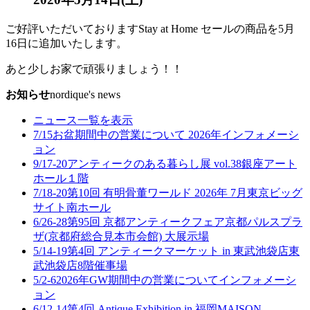
ご好評いただいておりますStay at Home セールの商品を5月
16日に追加いたします。
あと少しお家で頑張りましょう！！
お知らせ
nordique's news
ニュース一覧を表示
7/15
お盆期間中の営業について 2026年
インフォメーシ
ョン
9/17-20
アンティークのある暮らし展 vol.38
銀座アート
ホール１階
7/18-20
第10回 有明骨董ワールド 2026年 7月
東京ビッグ
サイト南ホール
6/26-28
第95回 京都アンティークフェア
京都パルスプラ
ザ(京都府総合見本市会館) 大展示場
5/14-19
第4回 アンティークマーケット in 東武池袋店
東
武池袋店8階催事場
5/2-6
2026年GW期間中の営業について
インフォメーシ
ョン
6/12-14
第4回 Antique Exhibition in 福岡
MAISON