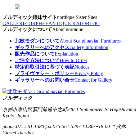
ノルディック姉妹サイト
nordique Sister Sites
GALLERIE ORPHEE
ANTIQUE KATO
BLOG
ノルディックについて
About nordique
北欧モダンについて
About Scandinavian Furnitures
ギャラリーへのアクセス
Gallery Information
販売作品について
Explanation
ご注文方法について
How to Order
特定商取引法に基づく表記
Notices
プライヴァシー・ポリシー
Privacy Policy
ギャラリーへのお問い合せ
Contact for Gallery
ノルディック
京都市東山区新門前通中之町240-1
Shinmonzen.St Higashiyama
Kyoto, Japan
phone:075-561-1580
fax:075-561-5297
10:30〜18:00 ＊火休
Closed Tuesday