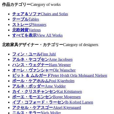
作品カテゴリー
Category of works
チェア＆ソファ
Chairs and Sofas
テーブル
Tables
ストレージ
Storages
北欧雑貨
Various
すべてを表示
View All Works
北欧家具デザイナー・カテゴリー
Category of designers
フィン・ユール
Finn Juhl
アルネ・ヤコブセン
Arne Jacobsen
ハンス・ウェグナー
Hans Wegner
オーレ・ヴァンシャー
Ole Wanscher
ビット ＆ ムルガード
Peter Hvidt Orla Molgaard Nielsen
ポール・ケアホルム
Poul Kjaerholm
アルネ・ボッダー
Arne Vodder
カイ・クリスチャンセン
Kai Kristiansen
ボーエ・モーエンセン
Borge Mogensen
イブ・コフォード・ラーセン
Ib Koford Larsen
アクセル・ケアスゴー
Aksel Kjersgaard
ニルス・モラー
Niels Moller