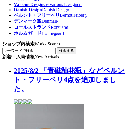
Various Designers
Various Designers
Danish Design
Danish Design
ベルント・フリーベリ
Berndt Friberg
デンマーク窯
Denmark
ロールストランド
Rorstland
ホルムガード
Holmegaard
ショップ内検索
Works Search
検索する
新着・入荷情報
New Arrivals
2025/8/2 「青磁釉花瓶」などベルン
ト・フリーベリ4点を追加しまし
た。