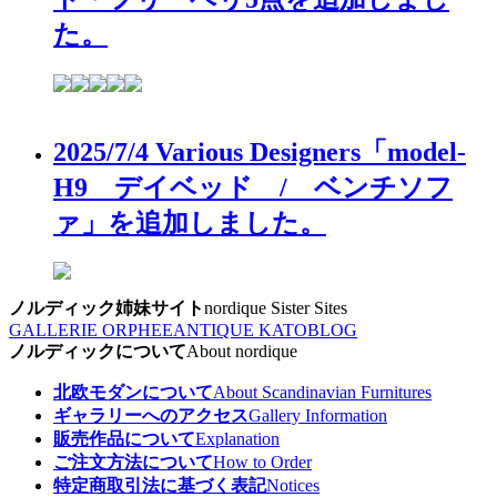
た。
2025/7/4 Various Designers「model-
H9 デイベッド / ベンチソフ
ァ」を追加しました。
ノルディック姉妹サイト
nordique Sister Sites
GALLERIE ORPHEE
ANTIQUE KATO
BLOG
ノルディックについて
About nordique
北欧モダンについて
About Scandinavian Furnitures
ギャラリーへのアクセス
Gallery Information
販売作品について
Explanation
ご注文方法について
How to Order
特定商取引法に基づく表記
Notices