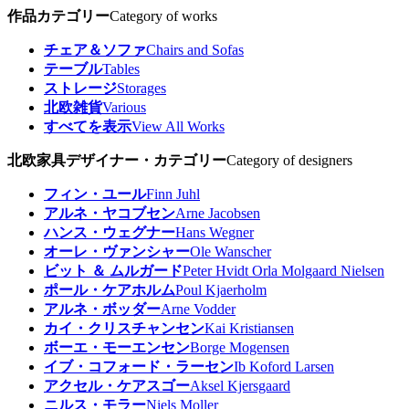
作品カテゴリー
Category of works
チェア＆ソファ
Chairs and Sofas
テーブル
Tables
ストレージ
Storages
北欧雑貨
Various
すべてを表示
View All Works
北欧家具デザイナー・カテゴリー
Category of designers
フィン・ユール
Finn Juhl
アルネ・ヤコブセン
Arne Jacobsen
ハンス・ウェグナー
Hans Wegner
オーレ・ヴァンシャー
Ole Wanscher
ビット ＆ ムルガード
Peter Hvidt Orla Molgaard Nielsen
ポール・ケアホルム
Poul Kjaerholm
アルネ・ボッダー
Arne Vodder
カイ・クリスチャンセン
Kai Kristiansen
ボーエ・モーエンセン
Borge Mogensen
イブ・コフォード・ラーセン
Ib Koford Larsen
アクセル・ケアスゴー
Aksel Kjersgaard
ニルス・モラー
Niels Moller