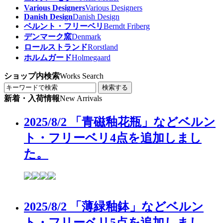
Various Designers
Various Designers
Danish Design
Danish Design
ベルント・フリーベリ
Berndt Friberg
デンマーク窯
Denmark
ロールストランド
Rorstland
ホルムガード
Holmegaard
ショップ内検索
Works Search
検索する
新着・入荷情報
New Arrivals
2025/8/2 「青磁釉花瓶」などベルン
ト・フリーベリ4点を追加しまし
た。
2025/8/2 「薄緑釉鉢」などベルン
ト・フリーベリ5点を追加しまし