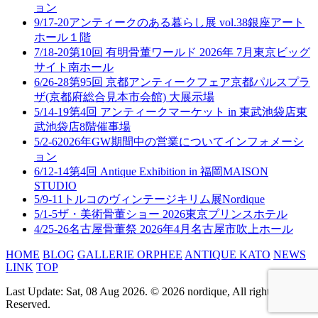
ョン
9/17-20
アンティークのある暮らし展 vol.38
銀座アート
ホール１階
7/18-20
第10回 有明骨董ワールド 2026年 7月
東京ビッグ
サイト南ホール
6/26-28
第95回 京都アンティークフェア
京都パルスプラ
ザ(京都府総合見本市会館) 大展示場
5/14-19
第4回 アンティークマーケット in 東武池袋店
東
武池袋店8階催事場
5/2-6
2026年GW期間中の営業について
インフォメーシ
ョン
6/12-14
第4回 Antique Exhibition in 福岡
MAISON
STUDIO
5/9-11
トルコのヴィンテージキリム展
Nordique
5/1-5
ザ・美術骨董ショー 2026
東京プリンスホテル
4/25-26
名古屋骨董祭 2026年4月
名古屋市吹上ホール
HOME
BLOG
GALLERIE ORPHEE
ANTIQUE KATO
NEWS
LINK
TOP
Last Update: Sat, 08 Aug 2026. © 2026 nordique, All rights
Reserved.