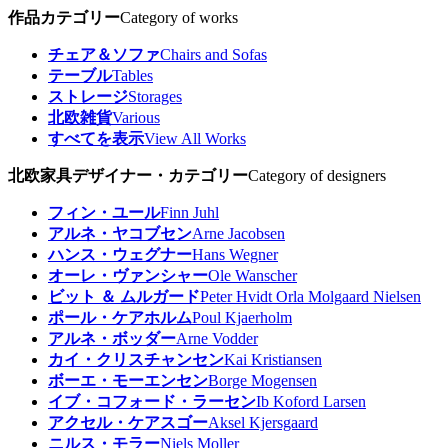
作品カテゴリー
Category of works
チェア＆ソファ
Chairs and Sofas
テーブル
Tables
ストレージ
Storages
北欧雑貨
Various
すべてを表示
View All Works
北欧家具デザイナー・カテゴリー
Category of designers
フィン・ユール
Finn Juhl
アルネ・ヤコブセン
Arne Jacobsen
ハンス・ウェグナー
Hans Wegner
オーレ・ヴァンシャー
Ole Wanscher
ビット ＆ ムルガード
Peter Hvidt Orla Molgaard Nielsen
ポール・ケアホルム
Poul Kjaerholm
アルネ・ボッダー
Arne Vodder
カイ・クリスチャンセン
Kai Kristiansen
ボーエ・モーエンセン
Borge Mogensen
イブ・コフォード・ラーセン
Ib Koford Larsen
アクセル・ケアスゴー
Aksel Kjersgaard
ニルス・モラー
Niels Moller