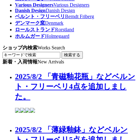
Various Designers
Various Designers
Danish Design
Danish Design
ベルント・フリーベリ
Berndt Friberg
デンマーク窯
Denmark
ロールストランド
Rorstland
ホルムガード
Holmegaard
ショップ内検索
Works Search
検索する
新着・入荷情報
New Arrivals
2025/8/2 「青磁釉花瓶」などベルン
ト・フリーベリ4点を追加しまし
た。
2025/8/2 「薄緑釉鉢」などベルン
ト・フリーベリ5点を追加しまし