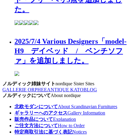
た。
2025/7/4 Various Designers「model-
H9 デイベッド / ベンチソフ
ァ」を追加しました。
ノルディック姉妹サイト
nordique Sister Sites
GALLERIE ORPHEE
ANTIQUE KATO
BLOG
ノルディックについて
About nordique
北欧モダンについて
About Scandinavian Furnitures
ギャラリーへのアクセス
Gallery Information
販売作品について
Explanation
ご注文方法について
How to Order
特定商取引法に基づく表記
Notices