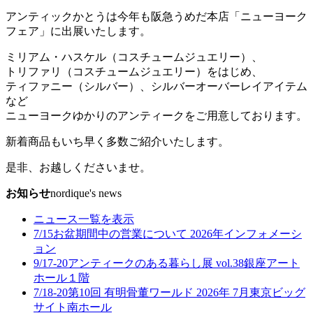
アンティックかとうは今年も阪急うめだ本店「ニューヨーク
フェア」に出展いたします。
ミリアム・ハスケル（コスチュームジュエリー）、
トリファリ（コスチュームジュエリー）をはじめ、
ティファニー（シルバー）、シルバーオーバーレイアイテム
など
ニューヨークゆかりのアンティークをご用意しております。
新着商品もいち早く多数ご紹介いたします。
是非、お越しくださいませ。
お知らせ
nordique's news
ニュース一覧を表示
7/15
お盆期間中の営業について 2026年
インフォメーシ
ョン
9/17-20
アンティークのある暮らし展 vol.38
銀座アート
ホール１階
7/18-20
第10回 有明骨董ワールド 2026年 7月
東京ビッグ
サイト南ホール