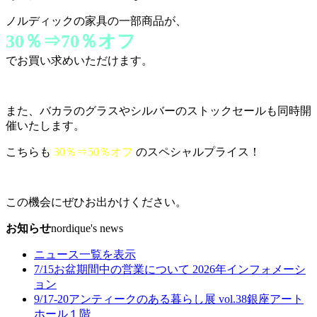
ノルディックの家具の一部商品が、
30％⇒70％オフ
でお買い求めいただけます。
また、バカラのグラスやシルバーのストックセールも同時開
催いたします。
こちらも
30％⇒50％オフ
のスペシャルプライス！
この機会にぜひお出かけください。
お知らせ
nordique's news
ニュース一覧を表示
7/15
お盆期間中の営業について 2026年
インフォメーシ
ョン
9/17-20
アンティークのある暮らし展 vol.38
銀座アート
ホール１階