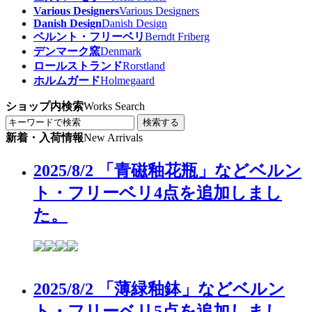
Various Designers
Various Designers
Danish Design
Danish Design
ベルント・フリーベリ
Berndt Friberg
デンマーク窯
Denmark
ロールストランド
Rorstland
ホルムガード
Holmegaard
ショップ内検索
Works Search
検索する
新着・入荷情報
New Arrivals
2025/8/2 「青磁釉花瓶」などベルン
ト・フリーベリ4点を追加しまし
た。
2025/8/2 「薄緑釉鉢」などベルン
ト・フリーベリ5点を追加しまし