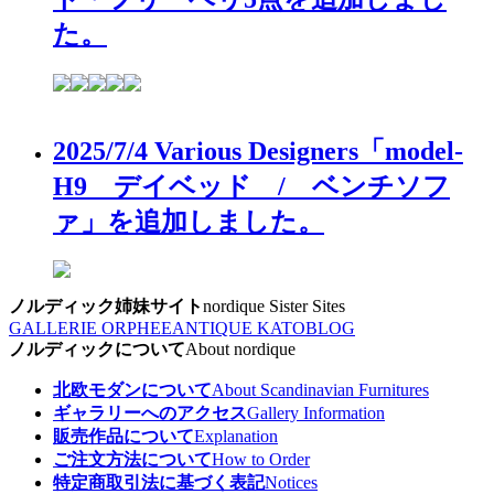
た。
2025/7/4 Various Designers「model-
H9 デイベッド / ベンチソフ
ァ」を追加しました。
ノルディック姉妹サイト
nordique Sister Sites
GALLERIE ORPHEE
ANTIQUE KATO
BLOG
ノルディックについて
About nordique
北欧モダンについて
About Scandinavian Furnitures
ギャラリーへのアクセス
Gallery Information
販売作品について
Explanation
ご注文方法について
How to Order
特定商取引法に基づく表記
Notices