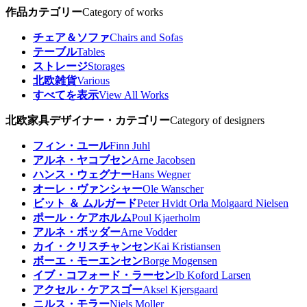
作品カテゴリー
Category of works
チェア＆ソファ
Chairs and Sofas
テーブル
Tables
ストレージ
Storages
北欧雑貨
Various
すべてを表示
View All Works
北欧家具デザイナー・カテゴリー
Category of designers
フィン・ユール
Finn Juhl
アルネ・ヤコブセン
Arne Jacobsen
ハンス・ウェグナー
Hans Wegner
オーレ・ヴァンシャー
Ole Wanscher
ビット ＆ ムルガード
Peter Hvidt Orla Molgaard Nielsen
ポール・ケアホルム
Poul Kjaerholm
アルネ・ボッダー
Arne Vodder
カイ・クリスチャンセン
Kai Kristiansen
ボーエ・モーエンセン
Borge Mogensen
イブ・コフォード・ラーセン
Ib Koford Larsen
アクセル・ケアスゴー
Aksel Kjersgaard
ニルス・モラー
Niels Moller