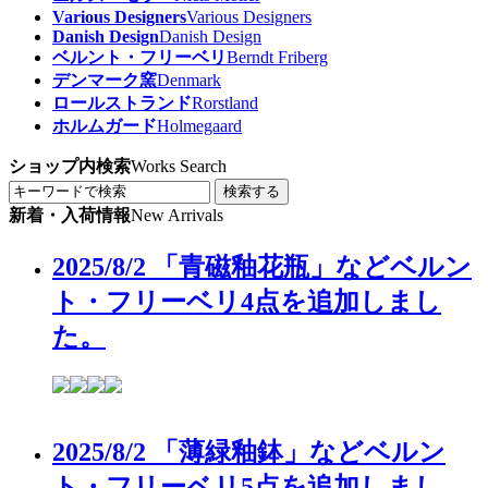
Various Designers
Various Designers
Danish Design
Danish Design
ベルント・フリーベリ
Berndt Friberg
デンマーク窯
Denmark
ロールストランド
Rorstland
ホルムガード
Holmegaard
ショップ内検索
Works Search
検索する
新着・入荷情報
New Arrivals
2025/8/2 「青磁釉花瓶」などベルン
ト・フリーベリ4点を追加しまし
た。
2025/8/2 「薄緑釉鉢」などベルン
ト・フリーベリ5点を追加しまし