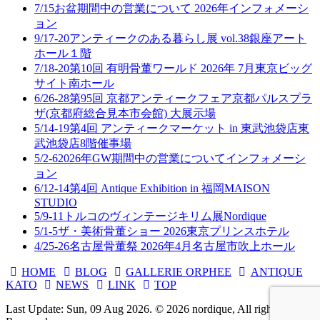
7/15
お盆期間中の営業について 2026年
インフォメーシ
ョン
9/17-20
アンティークのある暮らし展 vol.38
銀座アート
ホール１階
7/18-20
第10回 有明骨董ワールド 2026年 7月
東京ビッグ
サイト南ホール
6/26-28
第95回 京都アンティークフェア
京都パルスプラ
ザ(京都府総合見本市会館) 大展示場
5/14-19
第4回 アンティークマーケット in 東武池袋店
東
武池袋店8階催事場
5/2-6
2026年GW期間中の営業について
インフォメーシ
ョン
6/12-14
第4回 Antique Exhibition in 福岡
MAISON
STUDIO
5/9-11
トルコのヴィンテージキリム展
Nordique
5/1-5
ザ・美術骨董ショー 2026
東京プリンスホテル
4/25-26
名古屋骨董祭 2026年4月
名古屋市吹上ホール
HOME
BLOG
GALLERIE ORPHEE
ANTIQUE
KATO
NEWS
LINK
TOP
Last Update: Sun, 09 Aug 2026. © 2026 nordique, All rights