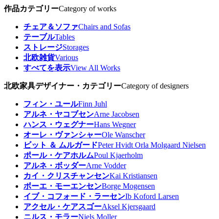
作品カテゴリー
Category of works
チェア＆ソファ
Chairs and Sofas
テーブル
Tables
ストレージ
Storages
北欧雑貨
Various
すべてを表示
View All Works
北欧家具デザイナー・カテゴリー
Category of designers
フィン・ユール
Finn Juhl
アルネ・ヤコブセン
Arne Jacobsen
ハンス・ウェグナー
Hans Wegner
オーレ・ヴァンシャー
Ole Wanscher
ビット ＆ ムルガード
Peter Hvidt Orla Molgaard Nielsen
ポール・ケアホルム
Poul Kjaerholm
アルネ・ボッダー
Arne Vodder
カイ・クリスチャンセン
Kai Kristiansen
ボーエ・モーエンセン
Borge Mogensen
イブ・コフォード・ラーセン
Ib Koford Larsen
アクセル・ケアスゴー
Aksel Kjersgaard
ニルス・モラー
Niels Moller