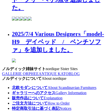
た。
2025/7/4 Various Designers「model-
H9 デイベッド / ベンチソフ
ァ」を追加しました。
ノルディック姉妹サイト
nordique Sister Sites
GALLERIE ORPHEE
ANTIQUE KATO
BLOG
ノルディックについて
About nordique
北欧モダンについて
About Scandinavian Furnitures
ギャラリーへのアクセス
Gallery Information
販売作品について
Explanation
ご注文方法について
How to Order
特定商取引法に基づく表記
Notices