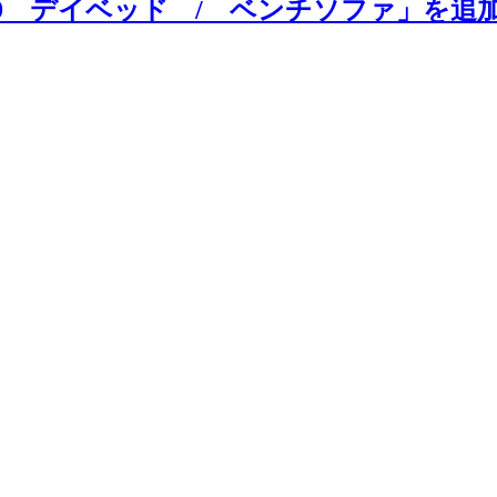
rs「model-H9 デイベッド / ベンチソファ」