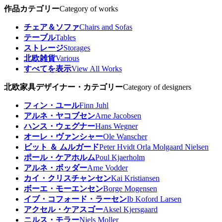
作品カテゴリー
Category of works
チェア＆ソファ
Chairs and Sofas
テーブル
Tables
ストレージ
Storages
北欧雑貨
Various
すべてを表示
View All Works
北欧家具デザイナー・カテゴリー
Category of designers
フィン・ユール
Finn Juhl
アルネ・ヤコブセン
Arne Jacobsen
ハンス・ウェグナー
Hans Wegner
オーレ・ヴァンシャー
Ole Wanscher
ビット ＆ ムルガード
Peter Hvidt Orla Molgaard Nielsen
ポール・ケアホルム
Poul Kjaerholm
アルネ・ボッダー
Arne Vodder
カイ・クリスチャンセン
Kai Kristiansen
ボーエ・モーエンセン
Borge Mogensen
イブ・コフォード・ラーセン
Ib Koford Larsen
アクセル・ケアスゴー
Aksel Kjersgaard
ニルス・モラー
Niels Moller