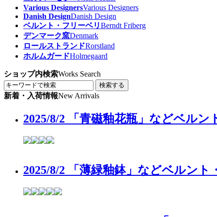
Various Designers
Various Designers
Danish Design
Danish Design
ベルント・フリーベリ
Berndt Friberg
デンマーク窯
Denmark
ロールストランド
Rorstland
ホルムガード
Holmegaard
ショップ内検索
Works Search
検索する
新着・入荷情報
New Arrivals
2025/8/2 「青磁釉花瓶」などベ
2025/8/2 「薄緑釉鉢」などベル