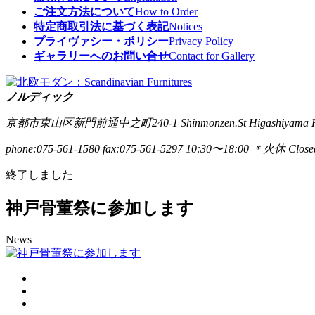
ご注文方法について
How to Order
特定商取引法に基づく表記
Notices
プライヴァシー・ポリシー
Privacy Policy
ギャラリーへのお問い合せ
Contact for Gallery
ノルディック
京都市東山区新門前通中之町240-1
Shinmonzen.St Higashiyama 
phone:075-561-1580
fax:075-561-5297
10:30〜18:00 ＊火休 Closed
終了しました
神戸骨董祭に参加します
News